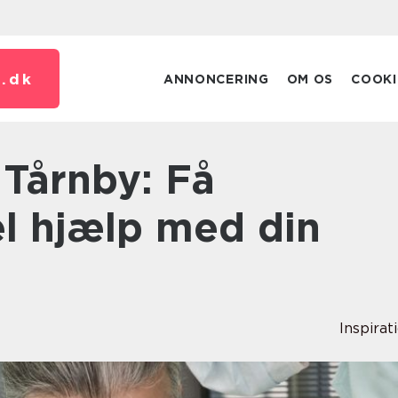
.
dk
ANNONCERING
OM OS
COOKI
el hjælp med din
Inspirat