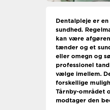
Dentalpleje er en 
sundhed. Regelm
kan være afgøren
tænder og et sund
eller omegn og s
professionel tand
vælge imellem. De
forskellige mulig
Tårnby-området og
modtager den bed