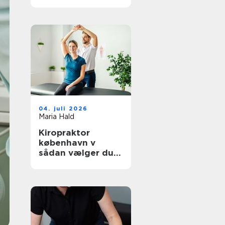
hverdagen
04. juli 2026
Maria Hald
Kiropraktor
københavn v
sådan vælger du
den rette
behandling til dine
smerter