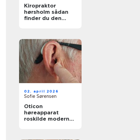
Kiropraktor
hørsholm sådan
finder du den
rette behandling
tæt på dig
02. april 2026
Sofie Sørensen
Oticon
høreapparat
roskilde moderne
høreløsning med
lokal faglighed