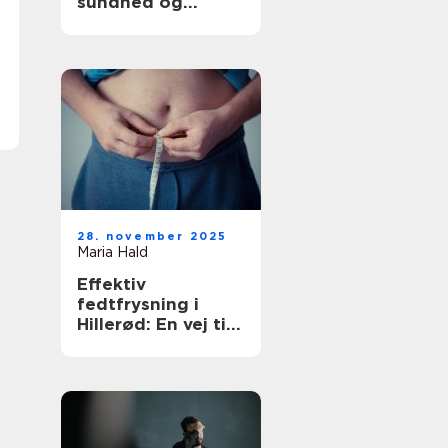
sundhed og
tryghed
28. november 2025
Maria Hald
Effektiv
fedtfrysning i
Hillerød: En vej til
en sundere krop