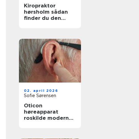
Kiropraktor
hørsholm sådan
finder du den
rette behandling
tæt på dig
02. april 2026
Sofie Sørensen
Oticon
høreapparat
roskilde moderne
høreløsning med
lokal faglighed