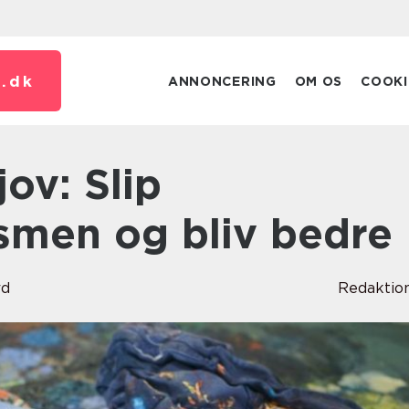
.
dk
ANNONCERING
OM OS
COOKI
ismen og bliv bedre
rd
Redaktio