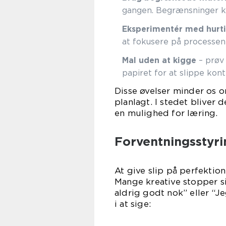
gangen. Begrænsninger ka
Eksperimentér med hurti
at fokusere på processen 
Mal uden at kigge
– prøv 
papiret for at slippe kont
Disse øvelser minder os o
planlagt. I stedet bliver 
en mulighed for læring.
Forventningsstyri
At give slip på perfektion
Mange kreative stopper s
aldrig godt nok” eller “J
i at sige: