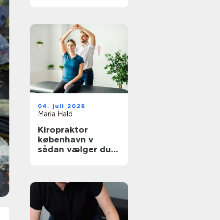
hverdagen
04. juli 2026
Maria Hald
Kiropraktor
københavn v
sådan vælger du
den rette
behandling til dine
smerter