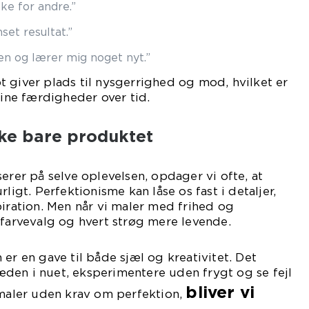
kke for andre.”
set resultat.”
sen og lærer mig noget nyt.”
 giver plads til nysgerrighed og mod, hvilket er
dine færdigheder over tid.
kke bare produktet
erer på selve oplevelsen, opdager vi ofte, at
ligt. Perfektionisme kan låse os fast i detaljer,
piration. Men når vi maler med frihed og
 farvevalg og hvert strøg mere levende.
er en gave til både sjæl og kreativitet. Det
den i nuet, eksperimentere uden frygt og se fejl
bliver vi
 maler uden krav om perfektion,