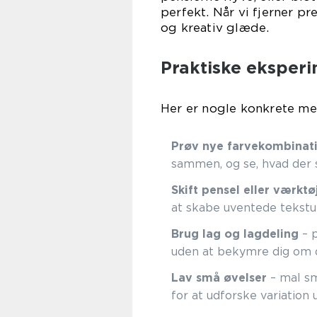
perfekt. Når vi fjerner pr
og kreativ glæde.
Praktiske eksperi
Her er nogle konkrete met
Prøv nye farvekombinat
sammen, og se, hvad der 
Skift pensel eller værktø
at skabe uventede tekstu
Brug lag og lagdeling
– p
uden at bekymre dig om d
Lav små øvelser
– mal sm
for at udforske variation 