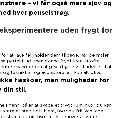
nstnere – vi får også mere sjov og
med hver penselstrøg.
t eksperimentere uden frygt for
for at lave fejl holder dem tilbage, når de maler.
al se perfekt ud, men denne frygt kvæler ofte
entere handler om at give dig selv tilladelse til at
 og teknikker, og acceptere, at ikke alt bliver
 ikke fiaskoer, men muligheder for
din stil.
e i gang på er at skabe et trygt rum, hvor du kan
være et sted i dit hjem, hvor du frit kan lade
t et stykke papir, hvor intet behøver at være