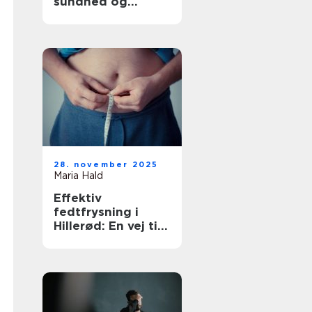
sundhed og
tryghed
28. november 2025
Maria Hald
Effektiv
fedtfrysning i
Hillerød: En vej til
en sundere krop