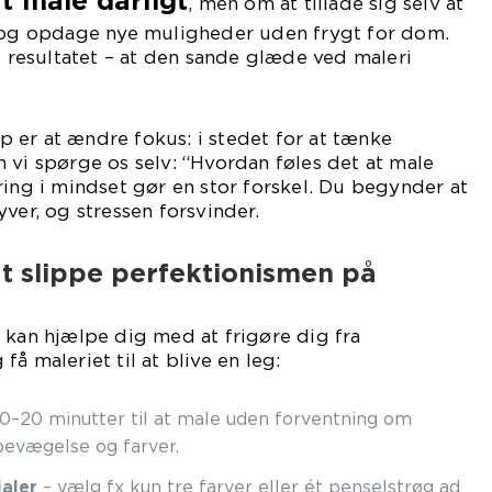
t male dårligt
, men om at tillade sig selv at
l og opdage nye muligheder uden frygt for dom.
 i resultatet – at den sande glæde ved maleri
lip er at ændre fokus: i stedet for at tænke
 vi spørge os selv: “Hvordan føles det at male
ring i mindset gør en stor forskel. Du begynder at
ver, og stressen forsvinder.
t slippe perfektionismen på
 kan hjælpe dig med at frigøre dig fra
å maleriet til at blive en leg:
 10–20 minutter til at male uden forventning om
bevægelse og farver.
aler
– vælg fx kun tre farver eller ét penselstrøg ad