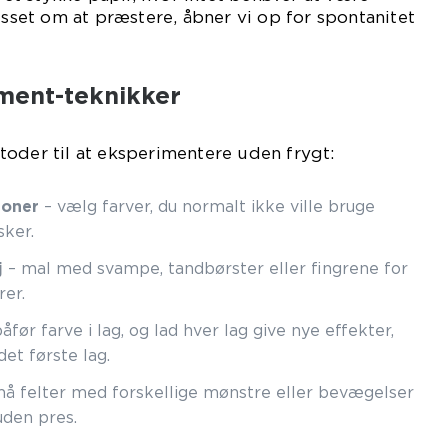
esset om at præstere, åbner vi op for spontanitet
ment-teknikker
oder til at eksperimentere uden frygt:
ioner
– vælg farver, du normalt ikke ville bruge
sker.
j
– mal med svampe, tandbørster eller fingrene for
rer.
åfør farve i lag, og lad hver lag give nye effekter,
et første lag.
å felter med forskellige mønstre eller bevægelser
uden pres.