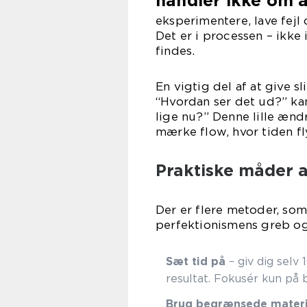
handler ikke om a
eksperimentere, lave fej
Det er i processen – ikke
findes.
En vigtig del af at give s
“Hvordan ser det ud?” kan
lige nu?” Denne lille ænd
mærke flow, hvor tiden fly
Praktiske måder a
Der er flere metoder, som
perfektionismens greb og f
Sæt tid på
– giv dig selv
resultat. Fokusér kun på 
Brug begrænsede materi