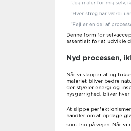
“Jeg maler for mig selv, i
“Hver streg har værdi, uan
“Fejl er en del af proces
Denne form for selvaccept
essentielt for at udvikle 
Nyd processen, i
Når vi slapper af og fokus
maleriet bliver bedre natur
der stjæler energi og ins
nysgerrighed, bliver hver
At slippe perfektionismen 
handler om at opdage glæ
som trin på vejen. Når vi