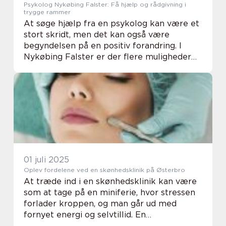
Psykolog Nykøbing Falster: Få hjælp og rådgivning i
trygge rammer
At søge hjælp fra en psykolog kan være et
stort skridt, men det kan også være
begyndelsen på en positiv forandring. I
Nykøbing Falster er der flere muligheder
for at få den rådgivning og terapi,...
01 juli 2025
Oplev fordelene ved en skønhedsklinik på Østerbro
At træde ind i en skønhedsklinik kan være
som at tage på en miniferie, hvor stressen
forlader kroppen, og man går ud med
fornyet energi og selvtillid. En
skønhedsklinik på Østerbro tilbyder en