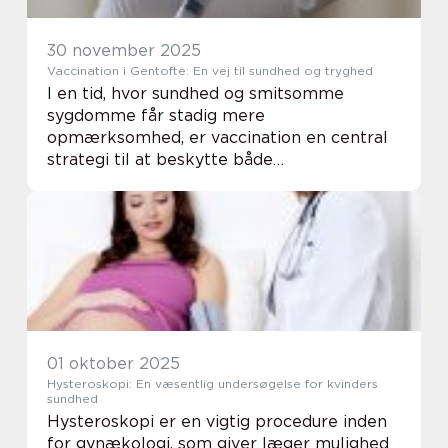
30 november 2025
Vaccination i Gentofte: En vej til sundhed og tryghed
I en tid, hvor sundhed og smitsomme
sygdomme får stadig mere
opmærksomhed, er vaccination en central
strategi til at beskytte både
enkeltpersoner og samfund. I Gentofte og
omegn er der gode muligheder for at blive
vaccineret mod en ...
01 oktober 2025
Hysteroskopi: En væsentlig undersøgelse for kvinders
sundhed
Hysteroskopi er en vigtig procedure inden
for gynækologi, som giver læger mulighed