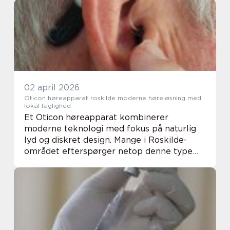
lægemidler. Mange oplever, at vejen til
egen ...
02 april 2026
Oticon høreapparat roskilde moderne høreløsning med
lokal faglighed
Et Oticon høreapparat kombinerer
moderne teknologi med fokus på naturlig
lyd og diskret design. Mange i Roskilde-
området efterspørger netop denne type
høreapparat, fordi det kan tilpasses både
hverdagens støj, sociale situationer og
behovet for komfo...