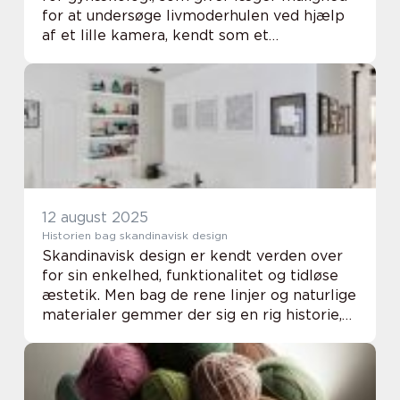
for at undersøge livmoderhulen ved hjælp
af et lille kamera, kendt som et
hysteroskop. Denne teknik bliver ofte
brugt til at diagnosticere og ...
12 august 2025
Historien bag skandinavisk design
Skandinavisk design er kendt verden over
for sin enkelhed, funktionalitet og tidløse
æstetik. Men bag de rene linjer og naturlige
materialer gemmer der sig en rig historie,
der afspejler kultur, klima og
samfundsforhold i Norden. Fra tid...