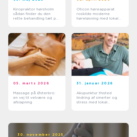
Kiropraktor hørsholm
Oticon høreapparat
sådan finder du den
roskilde moderne
rette behandling tæt på
høreløsning med lokal
dig
faglighed
05. marts 2026
31. januar 2026
Massage på Østerbro:
Akupunktur thisted
en vej til velvære og
lindring af smerter og
afslapning
stress med lokal
ekspertise
30. november 2025