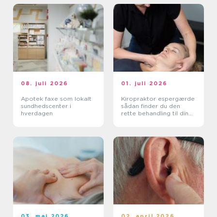
08. juli 2026
01. juli 2026
Apotek faxe som lokalt
Kiropraktor espergærde
sundhedscenter i
sådan finder du den
hverdagen
rette behandling til dine
smerter
03. maj 2026
02. april 2026