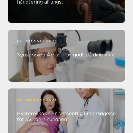
håndtering af angst
01. oktober 2025
Synsprøve i Århus: Pas godt på dine øjne
01. oktober 2025
Hysteroskopi: En væsentlig undersøgelse
for kvinders sundhed