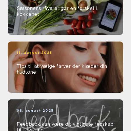
Sæsonens råvarer gør en forskel i
køkkenet
11. august 2025
Tips til at vælge farver der klæder din
hudtone
08. august 2025
Feedback kan være dit vigtigste redskab
til udvikling