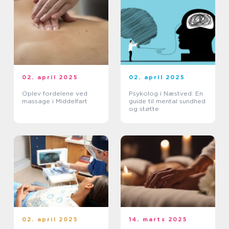
02. april 2025
02. april 2025
Oplev fordelene ved
Psykolog i Næstved: En
massage i Middelfart
guide til mental sundhed
og støtte
02. april 2025
14. marts 2025