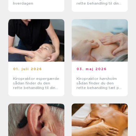
hverdagen
rette behandling til dine
smerter
01. juli 2026
03. maj 2026
Kiropraktor espergærde
Kiropraktor hørsholm
sådan finder du den
sådan finder du den
rette behandling til dine
rette behandling tæt på
smerter
dig