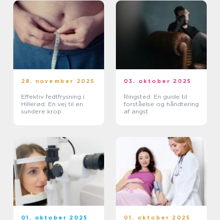
28. november 2025
03. oktober 2025
Effektiv fedtfrysning i
Ringsted: En guide til
Hillerød: En vej til en
forståelse og håndtering
sundere krop
af angst
01. oktober 2025
01. oktober 2025