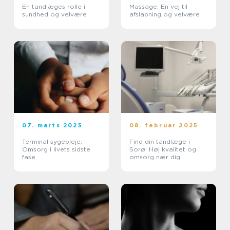
En tandlæges rolle i
Massage: En vej til
sundhed og velvære
afslapning og velvære
07. marts 2025
08. februar 2025
Terminal sygepleje:
Find din tandlæge i
Omsorg i livets sidste
Sorø: Høj kvalitet og
fase
omsorg nær dig