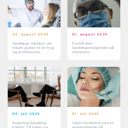
02. august 2025
01. august 2025
Tandlæge Vanløse: din
Forstå dine
lokale guiden til en tryg
tandlægemuligheder på
og professionel
Vesterbro
tandplejeoplevelse
03. juli 2025
01. juli 2025
Psykolog Nykøbing
Oplev fordelene ved en
Falster: Få hjælp og
skønhedsklinik på