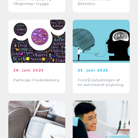
rådgivning i trygge
Østerbro
rammer
28. juni 2025
23. juni 2025
Parterapi Frederiksberg
Forstå betydningen af
en autoriseret psykolog