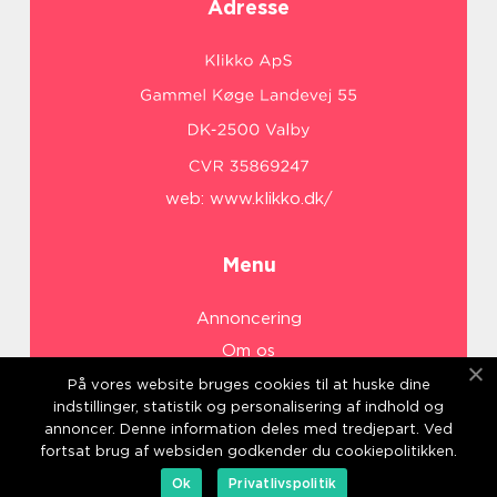
Adresse
web:
www.klikko.dk/
Menu
Annoncering
Om os
Cookies
På vores website bruges cookies til at huske dine
indstillinger, statistik og personalisering af indhold og
Kontakt os
annoncer. Denne information deles med tredjepart. Ved
Sitemap
fortsat brug af websiden godkender du cookiepolitikken.
Ok
Privatlivspolitik