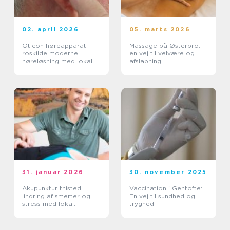
02. april 2026
05. marts 2026
Oticon høreapparat
Massage på Østerbro:
roskilde moderne
en vej til velvære og
høreløsning med lokal
afslapning
faglighed
31. januar 2026
30. november 2025
Akupunktur thisted
Vaccination i Gentofte:
lindring af smerter og
En vej til sundhed og
stress med lokal
tryghed
ekspertise