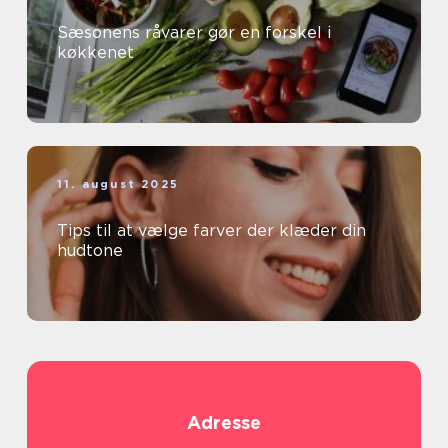
Sæsonens råvarer gør en forskel i
køkkenet
11. august 2025
Tips til at vælge farver der klæder din
hudtone
Adresse