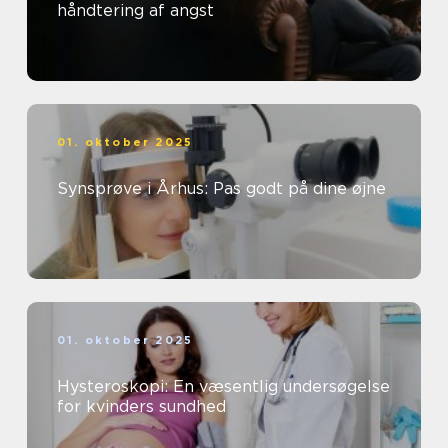
håndtering af angst
01. oktober 2025
Synsprøve i Århus: Pas godt på dine øjne
01. oktober 2025
Hysteroskopi: En væsentlig undersøgelse
for kvinders sundhed