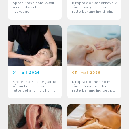
Apotek faxe som lokalt
Kiropraktor københavn v
sundhedscenter i
sådan vælger du den
hverdagen
rette behandling til dine
smerter
01. juli 2026
03. maj 2026
Kiropraktor espergærde
Kiropraktor hørsholm
sådan finder du den
sådan finder du den
rette behandling til dine
rette behandling tæt på
smerter
dig