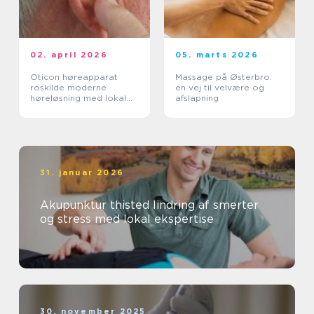
02. april 2026
05. marts 2026
Oticon høreapparat
Massage på Østerbro:
roskilde moderne
en vej til velvære og
høreløsning med lokal
afslapning
faglighed
31. januar 2026
Akupunktur thisted lindring af smerter
og stress med lokal ekspertise
30. november 2025