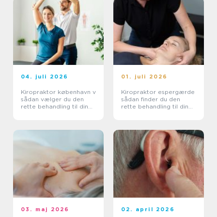
04. juli 2026
01. juli 2026
Kiropraktor københavn v
Kiropraktor espergærde
sådan vælger du den
sådan finder du den
rette behandling til dine
rette behandling til dine
smerter
smerter
03. maj 2026
02. april 2026