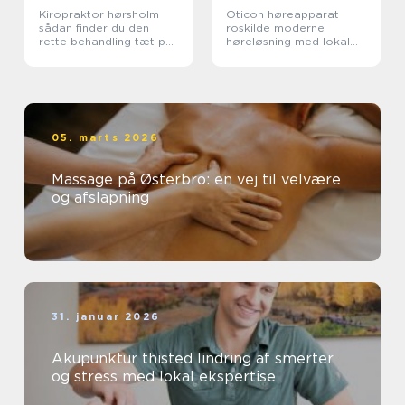
Kiropraktor hørsholm
Oticon høreapparat
sådan finder du den
roskilde moderne
rette behandling tæt på
høreløsning med lokal
dig
faglighed
05. marts 2026
Massage på Østerbro: en vej til velvære
og afslapning
31. januar 2026
Akupunktur thisted lindring af smerter
og stress med lokal ekspertise