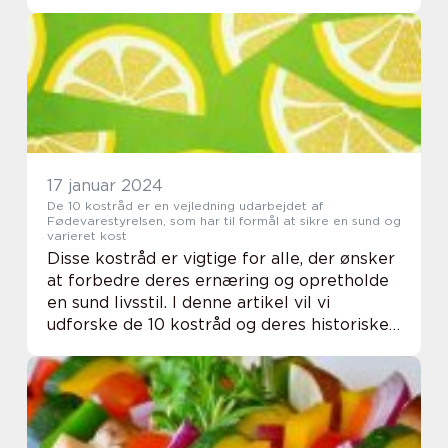
muligheder for at sammensætte
spændende og varierede madpakker til
voksne. I denne artik...
17 januar 2024
De 10 kostråd er en vejledning udarbejdet af
Fødevarestyrelsen, som har til formål at sikre en sund og
varieret kost
Disse kostråd er vigtige for alle, der ønsker
at forbedre deres ernæring og opretholde
en sund livsstil. I denne artikel vil vi
udforske de 10 kostråd og deres historiske
udvikling, samt give dig en god forståelse
for, hvad der er vigtigt at vide, hv...