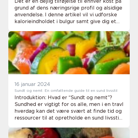
Det er en dejlig tilføjelse til enhver kost på
grund af dens næringsrige profil og alsidige
anvendelse. I denne artikel vil vi udforske
kalorieindholdet i bulgur samt give dig et
indblik i dens historiske udvikling og vigtige
punkter at vide for alle...
16 januar 2024
Sundt og nemt: En omfattende guide til en sund livsstil
Introduktion: Hvad er “Sundt og nemt”?
Sundhed er vigtigt for os alle, men i en travl
hverdag kan det være svært at finde tid og
ressourcer til at opretholde en sund livsstil.
Dette er, hvor “sundt og nemt” kommer ind
i billed...