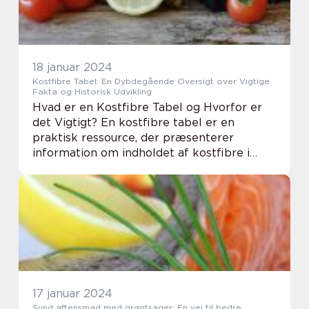
18 januar 2024
Kostfibre Tabel: En Dybdegående Oversigt over Vigtige
Fakta og Historisk Udvikling
Hvad er en Kostfibre Tabel og Hvorfor er
det Vigtigt? En kostfibre tabel er en
praktisk ressource, der præsenterer
information om indholdet af kostfibre i
forskellige fødevarer. Kosten spiller en
afgørende rolle i vores generelle sundhed
og velvære, ...
17 januar 2024
Sund aftensmad med grøntsager: En vej til bedre