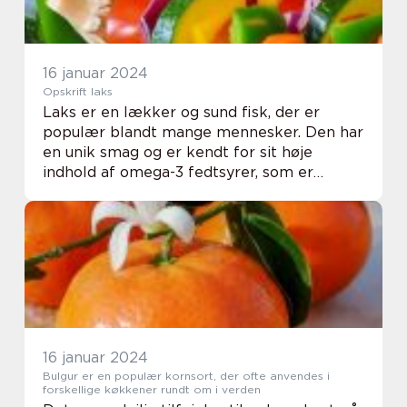
16 januar 2024
Opskrift laks
Laks er en lækker og sund fisk, der er
populær blandt mange mennesker. Den har
en unik smag og er kendt for sit høje
indhold af omega-3 fedtsyrer, som er
gavnlige for vores helbred. I denne artikel
vil vi dykke ned i forskellige opskrifter med
laks o...
16 januar 2024
Bulgur er en populær kornsort, der ofte anvendes i
forskellige køkkener rundt om i verden