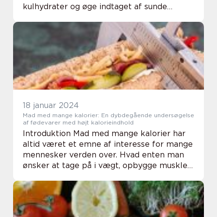
kulhydrater og øge indtaget af sunde
fedtstoffer tvinger keto-dietten kroppen til
at forbrænde fedt som primær energikilde
i ste...
18 januar 2024
Mad med mange kalorier: En dybdegående undersøgelse
af fødevarer med højt kalorieindhold
Introduktion Mad med mange kalorier har
altid været et emne af interesse for mange
mennesker verden over. Hvad enten man
ønsker at tage på i vægt, opbygge muskler
eller blot nyde en lækker og fyldig måltid,
så kan fødevarer med et højt
kalorieindhold...