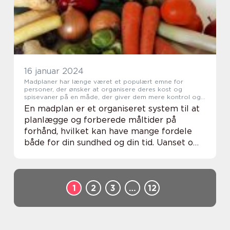
16 januar 2024
Madplaner har længe været et populært emne for
personer, der ønsker at organisere deres kost og
spisevaner på en måde, der giver dem mere kontrol og
balance i deres hverdag
En madplan er et organiseret system til at
planlægge og forberede måltider på
forhånd, hvilket kan have mange fordele
både for din sundhed og din tid. Uanset om
du er interesseret i at tabe sig eller bare
ønsker at have en mere afbalanceret kost,
kan...
1
2
3
…
12