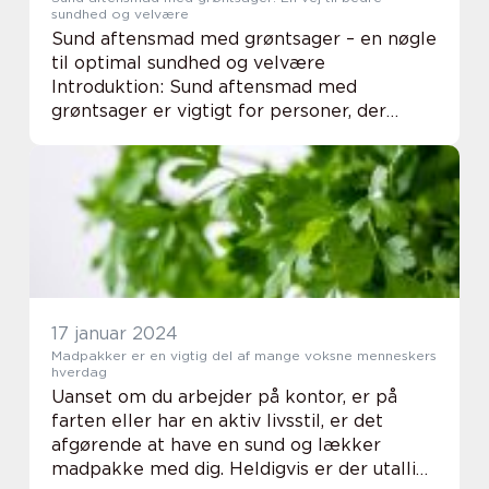
sundhed og velvære
Sund aftensmad med grøntsager – en nøgle
til optimal sundhed og velvære
Introduktion: Sund aftensmad med
grøntsager er vigtigt for personer, der
ønsker at forbedre deres generelle
sundhed og velvære. Ved at inkludere en
bred vifte af næringsrig...
17 januar 2024
Madpakker er en vigtig del af mange voksne menneskers
hverdag
Uanset om du arbejder på kontor, er på
farten eller har en aktiv livsstil, er det
afgørende at have en sund og lækker
madpakke med dig. Heldigvis er der utallige