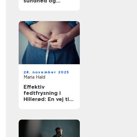
sundhed og
tryghed
28. november 2025
Maria Hald
Effektiv
fedtfrysning i
Hillerød: En vej til
en sundere krop