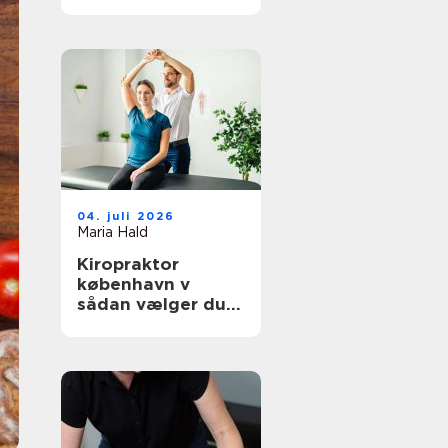
hverdagen
04. juli 2026
Maria Hald
Kiropraktor
københavn v
sådan vælger du
den rette
behandling til dine
smerter