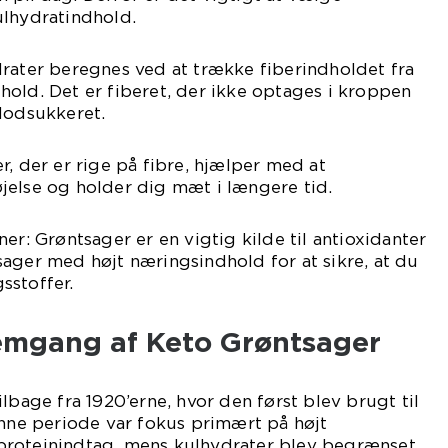
ulhydratindhold.
rater beregnes ved at trække fiberindholdet fra
old. Det er fiberet, der ikke optages i kroppen
lodsukkeret.
r, der er rige på fibre, hjælper med at
jelse og holder dig mæt i længere tid.
er: Grøntsager er en vigtig kilde til antioxidanter
ager med højt næringsindhold for at sikre, at du
sstoffer.
emgang af Keto Grøntsager
lbage fra 1920’erne, hvor den først blev brugt til
enne periode var fokus primært på højt
roteinindtag, mens kulhydrater blev begrænset.