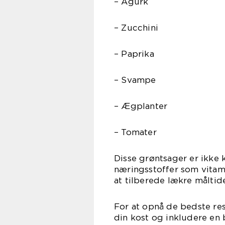
– Agurk
– Zucchini
– Paprika
– Svampe
– Ægplanter
– Tomater
Disse grøntsager er ikke 
næringsstoffer som vitami
at tilberede lækre måltid
For at opnå de bedste resu
din kost og inkludere en b