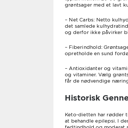
grøntsager med et lavt k
– Net Carbs: Netto kulhyd
det samlede kulhydratindh
og derfor ikke påvirker b
– Fiberindhold: Grøntsage
opretholde en sund fordø
– Antioxidanter og vitamin
og vitaminer. Vælg grønts
får de nødvendige næring
Historisk Genn
Keto-dietten har rødder ti
at behandle epilepsi. I d
fedtindhold og moderat p