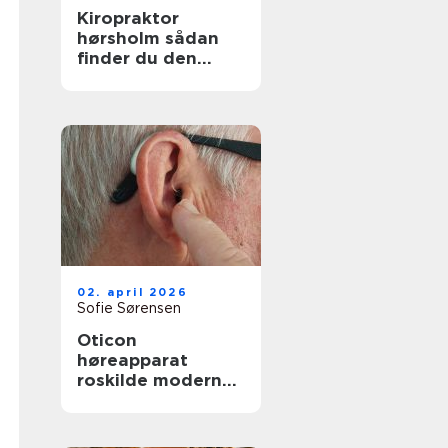
Kiropraktor
hørsholm sådan
finder du den
rette behandling
tæt på dig
02. april 2026
Sofie Sørensen
Oticon
høreapparat
roskilde moderne
høreløsning med
lokal faglighed