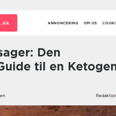
.
dk
ANNONCERING
OM OS
COOKI
Guide til en Ketoge
sen
Redaktio