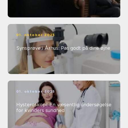
01. oktober 2025
Synsprøve i Århus: Pas godt på dine øjne
01. oktober 2025
Hysteroskopi: En væsentlig undersøgelse
for kvinders sundhed