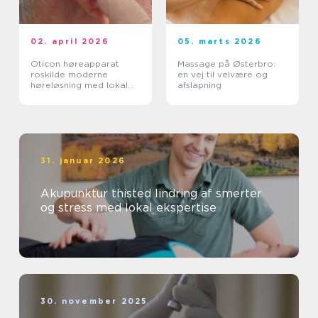
02. april 2026
05. marts 2026
Oticon høreapparat
Massage på Østerbro:
roskilde moderne
en vej til velvære og
høreløsning med lokal
afslapning
faglighed
31. januar 2026
Akupunktur thisted lindring af smerter
og stress med lokal ekspertise
30. november 2025