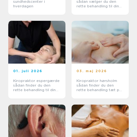
sundhedscenter i
sådan vælger du den
hverdagen
rette behandling til dine
smerter
01. juli 2026
03. maj 2026
Kiropraktor espergærde
Kiropraktor hørsholm
sådan finder du den
sådan finder du den
rette behandling til dine
rette behandling tæt på
smerter
dig