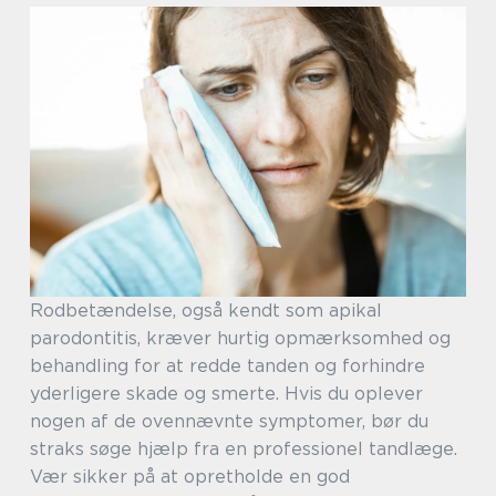
Rodbetændelse, også kendt som apikal
parodontitis, kræver hurtig opmærksomhed og
behandling for at redde tanden og forhindre
yderligere skade og smerte. Hvis du oplever
nogen af de ovennævnte symptomer, bør du
straks søge hjælp fra en professionel tandlæge.
Vær sikker på at opretholde en god