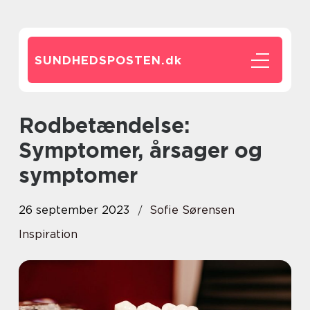
SUNDHEDSPOSTEN.
dk
Rodbetændelse:
Symptomer, årsager og
symptomer
26 september 2023
Sofie Sørensen
Inspiration