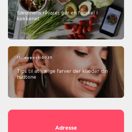
Sæsonens råvarer gør en forskel i
køkkenet
11. august 2025
Tips til at vælge farver der klæder din
hudtone
Adresse