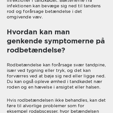
infektioner i tandkødet. Bakterierne fra
infektionen kan bevæge sig ned til tandens
rod og forårsage betændelse i det
omgivende væv.
Hvordan kan man
genkende symptomerne på
rodbetændelse?
Rodbetændelse kan forårsage svær tandpine,
især ved tygning eller tryk, og det kan
forværres ved at bøje sig ned eller ligge ned.
Du kan også opleve ømhed i tandkødet nær
roden og en hævelse i ansigtet eller halsen.
Hvis rodbetændelsen ikke behandles, kan det
føre til alvorlige problemer som for
eksempel rodabscesser, hvor betændelsen