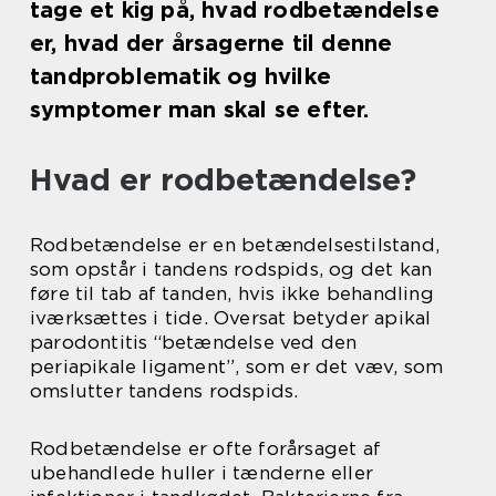
tage et kig på, hvad rodbetændelse
er, hvad der årsagerne til denne
tandproblematik og hvilke
symptomer man skal se efter.
Hvad er rodbetændelse?
Rodbetændelse er en betændelsestilstand,
som opstår i tandens rodspids, og det kan
føre til tab af tanden, hvis ikke behandling
iværksættes i tide. Oversat betyder apikal
parodontitis “betændelse ved den
periapikale ligament”, som er det væv, som
omslutter tandens rodspids.
Rodbetændelse er ofte forårsaget af
ubehandlede huller i tænderne eller