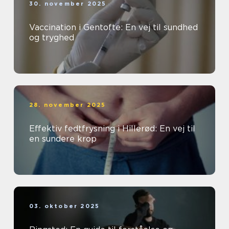
30. november 2025
Vaccination i Gentofte: En vej til sundhed
og tryghed
28. november 2025
Effektiv fedtfrysning i Hillerød: En vej til
en sundere krop
03. oktober 2025