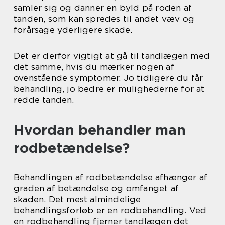
samler sig og danner en byld på roden af
tanden, som kan spredes til andet væv og
forårsage yderligere skade.
Det er derfor vigtigt at gå til tandlægen med
det samme, hvis du mærker nogen af
ovenstående symptomer. Jo tidligere du får
behandling, jo bedre er mulighederne for at
redde tanden.
Hvordan behandler man
rodbetændelse?
Behandlingen af rodbetændelse afhænger af
graden af betændelse og omfanget af
skaden. Det mest almindelige
behandlingsforløb er en rodbehandling. Ved
en rodbehandling fjerner tandlægen det