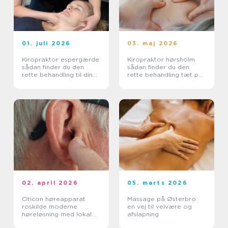
01. juli 2026
03. maj 2026
Kiropraktor espergærde
Kiropraktor hørsholm
sådan finder du den
sådan finder du den
rette behandling til dine
rette behandling tæt på
smerter
dig
02. april 2026
05. marts 2026
Oticon høreapparat
Massage på Østerbro:
roskilde moderne
en vej til velvære og
høreløsning med lokal
afslapning
faglighed