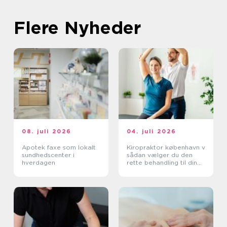
Flere Nyheder
08. juli 2026
04. juli 2026
Apotek faxe som lokalt
Kiropraktor københavn v
sundhedscenter i
sådan vælger du den
hverdagen
rette behandling til dine
smerter