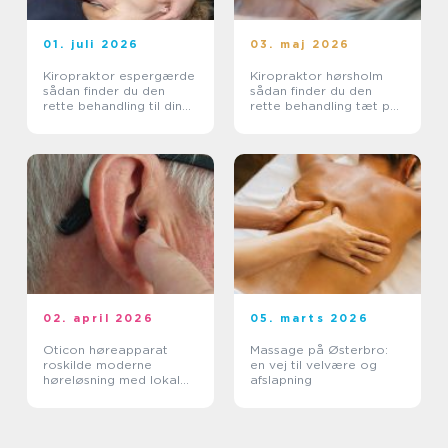
01. juli 2026
03. maj 2026
Kiropraktor espergærde
Kiropraktor hørsholm
sådan finder du den
sådan finder du den
rette behandling til dine
rette behandling tæt på
smerter
dig
02. april 2026
05. marts 2026
Oticon høreapparat
Massage på Østerbro:
roskilde moderne
en vej til velvære og
høreløsning med lokal
afslapning
faglighed