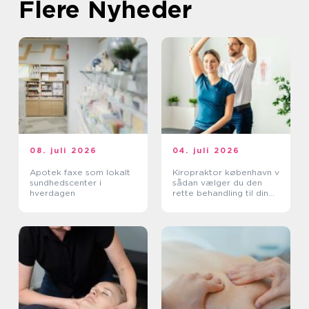
Flere Nyheder
08. juli 2026
04. juli 2026
Apotek faxe som lokalt
Kiropraktor københavn v
sundhedscenter i
sådan vælger du den
hverdagen
rette behandling til dine
smerter