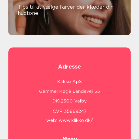
Tips til at vælge farver der klæder din
hudtone
Adresse
web:
www.klikko.dk/
Menu