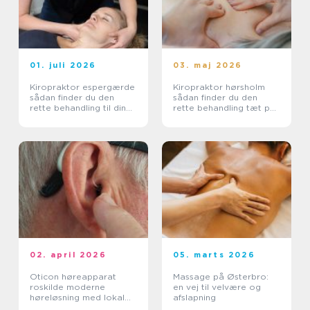
01. juli 2026
03. maj 2026
Kiropraktor espergærde
Kiropraktor hørsholm
sådan finder du den
sådan finder du den
rette behandling til dine
rette behandling tæt på
smerter
dig
02. april 2026
05. marts 2026
Oticon høreapparat
Massage på Østerbro:
roskilde moderne
en vej til velvære og
høreløsning med lokal
afslapning
faglighed