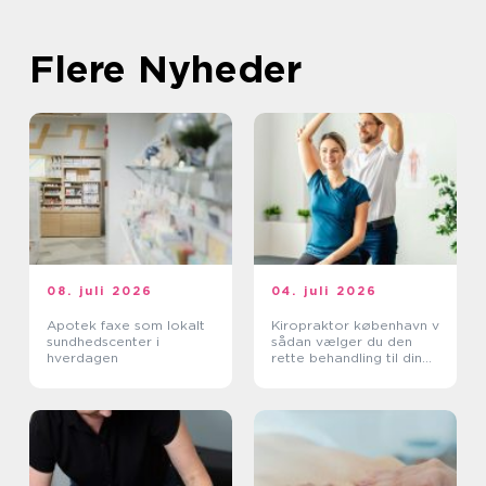
Flere Nyheder
08. juli 2026
04. juli 2026
Apotek faxe som lokalt
Kiropraktor københavn v
sundhedscenter i
sådan vælger du den
hverdagen
rette behandling til dine
smerter