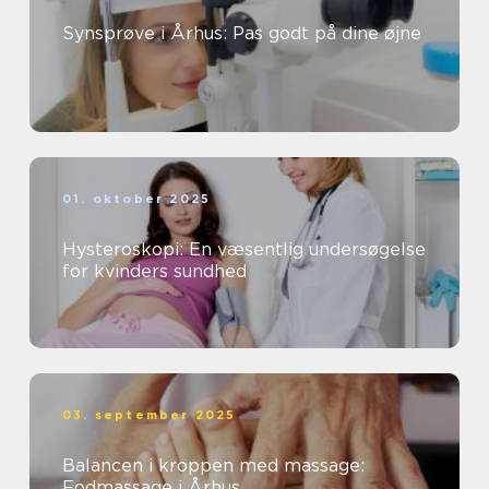
Synsprøve i Århus: Pas godt på dine øjne
01. oktober 2025
Hysteroskopi: En væsentlig undersøgelse
for kvinders sundhed
03. september 2025
Balancen i kroppen med massage:
Fodmassage i Århus