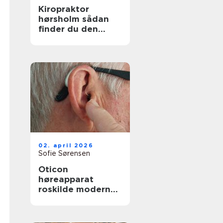
Kiropraktor
hørsholm sådan
finder du den
rette behandling
tæt på dig
02. april 2026
Sofie Sørensen
Oticon
høreapparat
roskilde moderne
høreløsning med
lokal faglighed