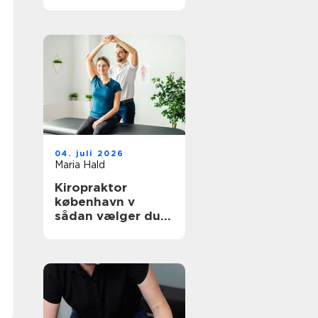
hverdagen
04. juli 2026
Maria Hald
Kiropraktor
københavn v
sådan vælger du
den rette
behandling til dine
smerter