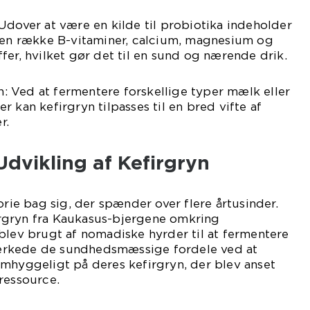
Udover at være en kilde til probiotika indeholder
, en række B-vitaminer, calcium, magnesium og
fer, hvilket gør det til en sund og nærende drik.
on: Ved at fermentere forskellige typer mælk eller
 kan kefirgryn tilpasses til en bred vifte af
r.
Udvikling af Kefirgryn
orie bag sig, der spænder over flere årtusinder.
rgryn fra Kaukasus-bjergene omkring
blev brugt af nomadiske hyrder til at fermentere
rkede de sundhedsmæssige fordele ved at
omhyggeligt på deres kefirgryn, der blev anset
ressource.