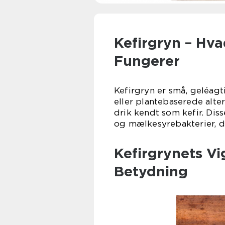
Kefirgryn – Hva
Fungerer
Kefirgryn er små, geléagt
eller plantebaserede alte
drik kendt som kefir. Dis
og mælkesyrebakterier, d
Kefirgrynets V
Betydning