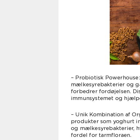
– Probiotisk Powerhouse: 
mælkesyrebakterier og gær
forbedrer fordøjelsen. D
immunsystemet og hjælpe
– Unik Kombination af Or
produkter som yoghurt i
og mælkesyrebakterier, h
fordel for tarmfloraen.