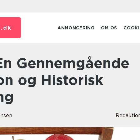
.
dk
ANNONCERING
OM OS
COOKI
n og Historisk
ng
ensen
Redaktio