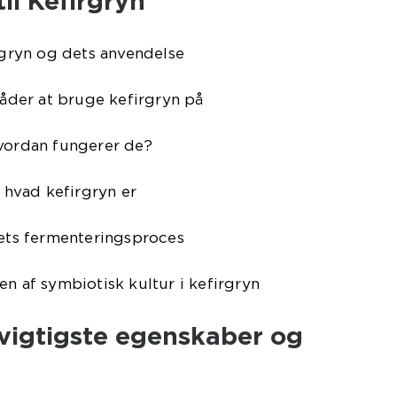
til Kefirgryn
irgryn og dets anvendelse
 måder at bruge kefirgryn på
hvordan fungerer de?
, hvad kefirgryn er
nets fermenteringsproces
en af symbiotisk kultur i kefirgryn
 vigtigste egenskaber og