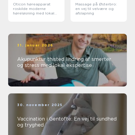
Oticon høreapparat
Massage på Østerbro:
roskilde moderne
en vej til velvære og
høreløsning med lokal
afslapning
faglighed
31. januar 2026
Akupunktur thisted lindring af smerter
og stress med lokal ekspertise
30. november 2025
Vaccination i Gentofte: En vej til sundhed
og tryghed