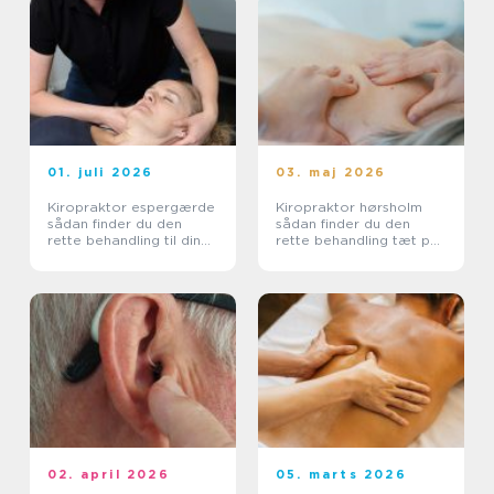
01. juli 2026
03. maj 2026
Kiropraktor espergærde
Kiropraktor hørsholm
sådan finder du den
sådan finder du den
rette behandling til dine
rette behandling tæt på
smerter
dig
02. april 2026
05. marts 2026