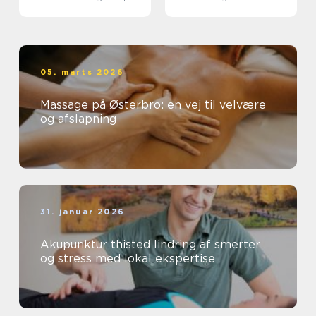
dig
faglighed
05. marts 2026
Massage på Østerbro: en vej til velvære
og afslapning
31. januar 2026
Akupunktur thisted lindring af smerter
og stress med lokal ekspertise