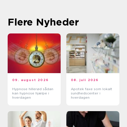
Flere Nyheder
09. august 2026
08. juli 2026
Hypnose hillerød sådan
Apotek faxe som lokalt
kan hypnose hjælpe i
sundhedscenter i
hverdagen
hverdagen