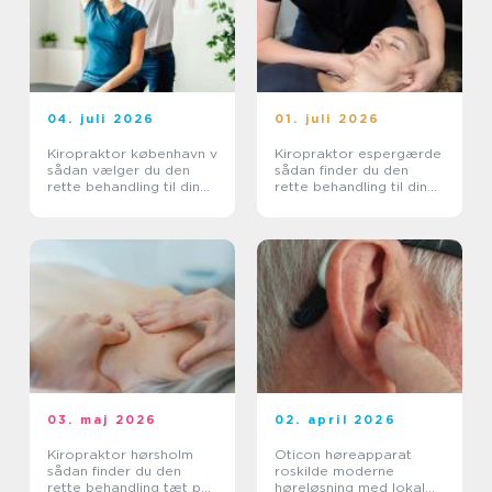
04. juli 2026
01. juli 2026
Kiropraktor københavn v
Kiropraktor espergærde
sådan vælger du den
sådan finder du den
rette behandling til dine
rette behandling til dine
smerter
smerter
03. maj 2026
02. april 2026
Kiropraktor hørsholm
Oticon høreapparat
sådan finder du den
roskilde moderne
rette behandling tæt på
høreløsning med lokal