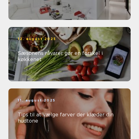
12. august 2025
Sæsonens råvarer gør en forskel i
køkkenet
11. august 2025
Tips til at vælge farver der klæder din
hudtone