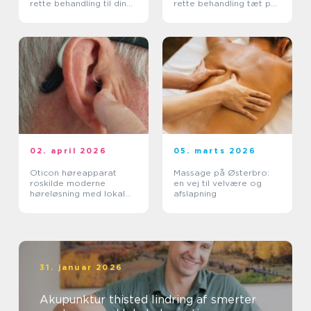
rette behandling til dine
rette behandling tæt på
smerter
dig
02. april 2026
05. marts 2026
Oticon høreapparat
Massage på Østerbro:
roskilde moderne
en vej til velvære og
høreløsning med lokal
afslapning
faglighed
31. januar 2026
Akupunktur thisted lindring af smerter