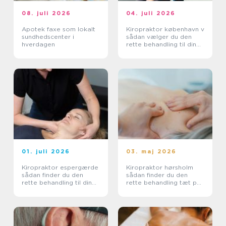
08. juli 2026
04. juli 2026
Apotek faxe som lokalt
Kiropraktor københavn v
sundhedscenter i
sådan vælger du den
hverdagen
rette behandling til dine
smerter
01. juli 2026
03. maj 2026
Kiropraktor espergærde
Kiropraktor hørsholm
sådan finder du den
sådan finder du den
rette behandling til dine
rette behandling tæt på
smerter
dig