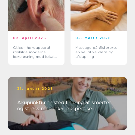
02. april 2026
05. marts 2026
Oticon høreapparat
Massage på Østerbro:
roskilde moderne
en vej til velvære og
høreløsning med lokal
afslapning
faglighed
31. januar 2026
Akupunktur thisted lindring af smerter
og stress med lokal ekspertise