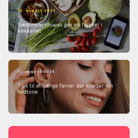
12. august 2025
Sæsonens råvarer gør en forskel i
køkkenet
11. august 2025
Tips til at vælge farver der klæder din
hudtone