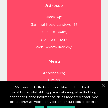
Adresse
web:
www.klikko.dk/
Menu
Annoncering
Om os
Cookies
På vores website bruges cookies til at huske dine
indstillinger, statistik og personalisering af indhold og
Kontakt os
annoncer. Denne information deles med tredjepart. Ved
Sitemap
fortsat brug af websiden godkender du cookiepolitikken.