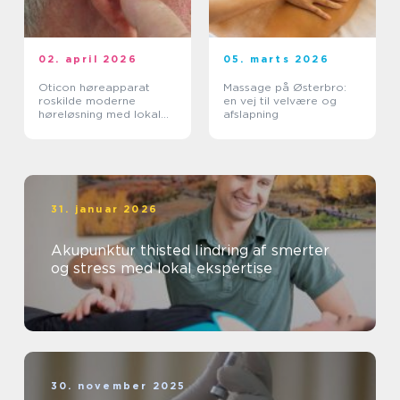
02. april 2026
05. marts 2026
Oticon høreapparat
Massage på Østerbro:
roskilde moderne
en vej til velvære og
høreløsning med lokal
afslapning
faglighed
31. januar 2026
Akupunktur thisted lindring af smerter
og stress med lokal ekspertise
30. november 2025