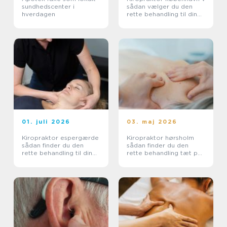
sundhedscenter i
sådan vælger du den
hverdagen
rette behandling til dine
smerter
01. juli 2026
03. maj 2026
Kiropraktor espergærde
Kiropraktor hørsholm
sådan finder du den
sådan finder du den
rette behandling til dine
rette behandling tæt på
smerter
dig