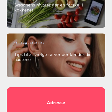
Sæsonens råvarer gør en forskel i
køkkenet
11. august 2025
Tips til at vælge farver der klæder din
hudtone
Adresse