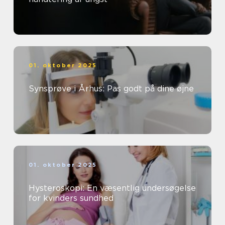
01. oktober 2025
Synsprøve i Århus: Pas godt på dine øjne
01. oktober 2025
Hysteroskopi: En væsentlig undersøgelse
for kvinders sundhed