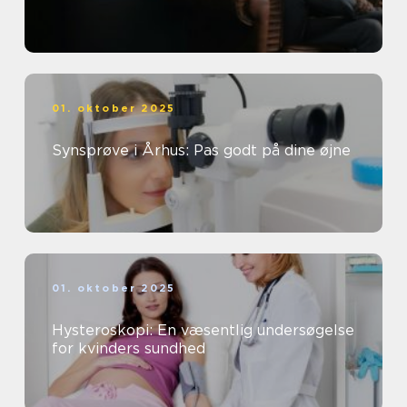
01. oktober 2025
Synsprøve i Århus: Pas godt på dine øjne
01. oktober 2025
Hysteroskopi: En væsentlig undersøgelse
for kvinders sundhed