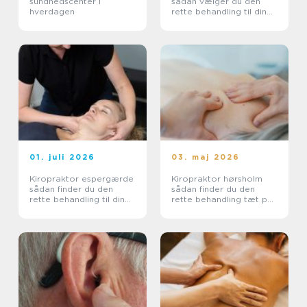
sundhedscenter i
sådan vælger du den
hverdagen
rette behandling til dine
smerter
01. juli 2026
03. maj 2026
Kiropraktor espergærde
Kiropraktor hørsholm
sådan finder du den
sådan finder du den
rette behandling til dine
rette behandling tæt på
smerter
dig