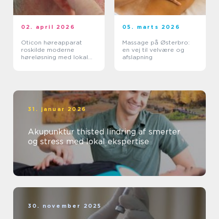
02. april 2026
05. marts 2026
Oticon høreapparat
Massage på Østerbro:
roskilde moderne
en vej til velvære og
høreløsning med lokal
afslapning
faglighed
31. januar 2026
Akupunktur thisted lindring af smerter
og stress med lokal ekspertise
30. november 2025