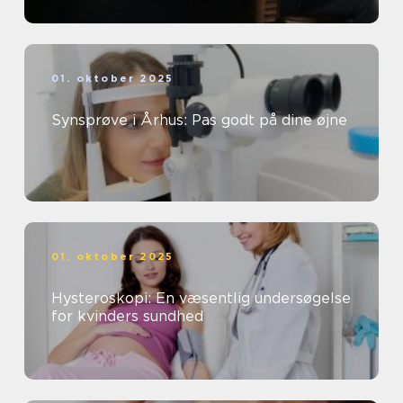
01. oktober 2025
Synsprøve i Århus: Pas godt på dine øjne
01. oktober 2025
Hysteroskopi: En væsentlig undersøgelse
for kvinders sundhed