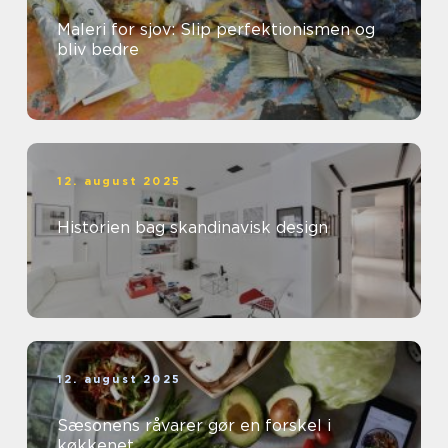
Maleri for sjov: Slip perfektionismen og
bliv bedre
12. august 2025
Historien bag skandinavisk design
12. august 2025
Sæsonens råvarer gør en forskel i
køkkenet