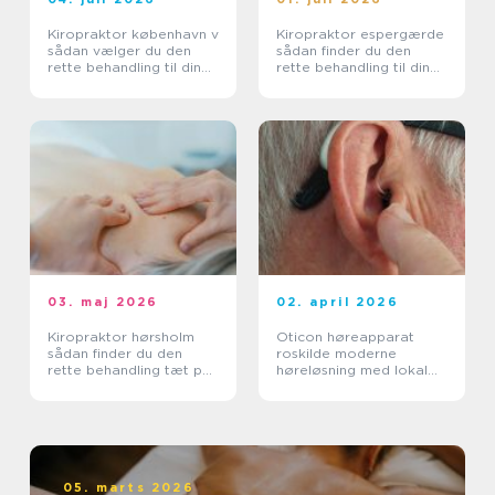
Kiropraktor københavn v
Kiropraktor espergærde
sådan vælger du den
sådan finder du den
rette behandling til dine
rette behandling til dine
smerter
smerter
03. maj 2026
02. april 2026
Kiropraktor hørsholm
Oticon høreapparat
sådan finder du den
roskilde moderne
rette behandling tæt på
høreløsning med lokal
dig
faglighed
05. marts 2026