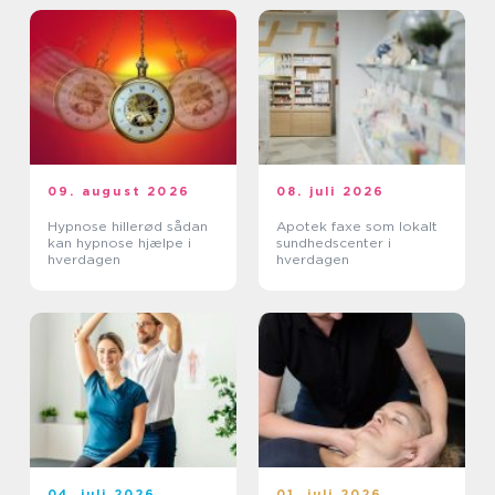
09. august 2026
08. juli 2026
Hypnose hillerød sådan
Apotek faxe som lokalt
kan hypnose hjælpe i
sundhedscenter i
hverdagen
hverdagen
04. juli 2026
01. juli 2026