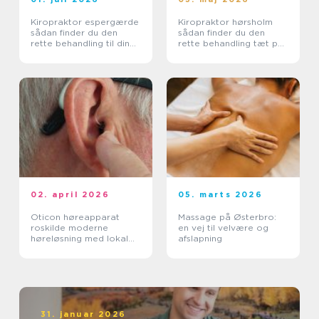
Kiropraktor espergærde
Kiropraktor hørsholm
sådan finder du den
sådan finder du den
rette behandling til dine
rette behandling tæt på
smerter
dig
02. april 2026
05. marts 2026
Oticon høreapparat
Massage på Østerbro:
roskilde moderne
en vej til velvære og
høreløsning med lokal
afslapning
faglighed
31. januar 2026