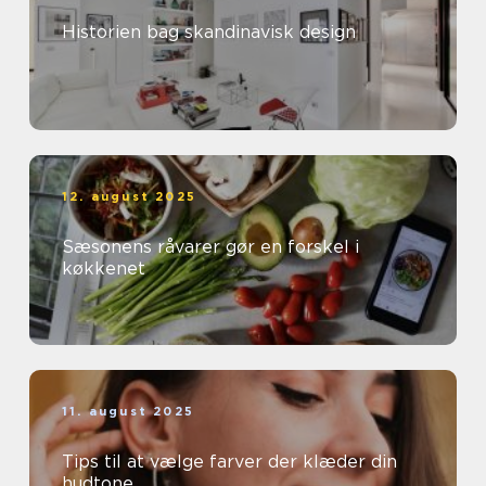
Historien bag skandinavisk design
12. august 2025
Sæsonens råvarer gør en forskel i
køkkenet
11. august 2025
Tips til at vælge farver der klæder din
hudtone