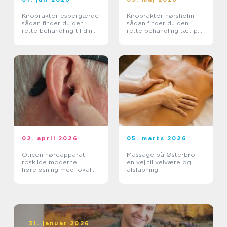
Kiropraktor espergærde
Kiropraktor hørsholm
sådan finder du den
sådan finder du den
rette behandling til dine
rette behandling tæt på
smerter
dig
02. april 2026
05. marts 2026
Oticon høreapparat
Massage på Østerbro:
roskilde moderne
en vej til velvære og
høreløsning med lokal
afslapning
faglighed
31. januar 2026