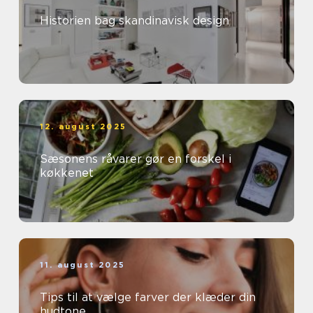
Historien bag skandinavisk design
12. august 2025
Sæsonens råvarer gør en forskel i
køkkenet
11. august 2025
Tips til at vælge farver der klæder din
hudtone