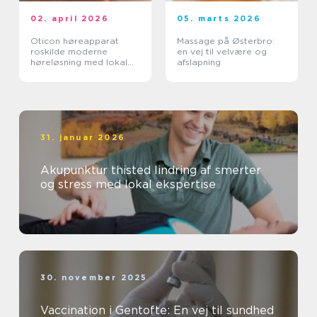
02. april 2026
05. marts 2026
Oticon høreapparat
Massage på Østerbro:
roskilde moderne
en vej til velvære og
høreløsning med lokal
afslapning
faglighed
31. januar 2026
Akupunktur thisted lindring af smerter
og stress med lokal ekspertise
30. november 2025
Vaccination i Gentofte: En vej til sundhed