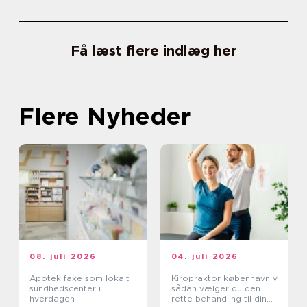
Få læst flere indlæg her
Flere Nyheder
08. juli 2026
04. juli 2026
Apotek faxe som lokalt
Kiropraktor københavn v
sundhedscenter i
sådan vælger du den
hverdagen
rette behandling til dine