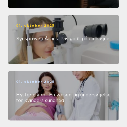
01. oktober 2025
Synsprøve i Århus: Pas godt på dine øjne
01. oktober 2025
Hysteroskopi: En væsentlig undersøgelse
for kvinders sundhed