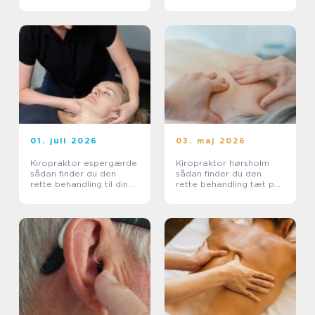
smerter
01. juli 2026
03. maj 2026
Kiropraktor espergærde
Kiropraktor hørsholm
sådan finder du den
sådan finder du den
rette behandling til dine
rette behandling tæt på
smerter
dig