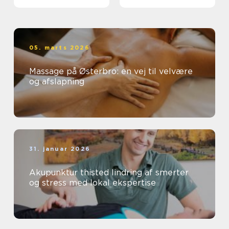
dig
faglighed
05. marts 2026
Massage på Østerbro: en vej til velvære
og afslapning
31. januar 2026
Akupunktur thisted lindring af smerter
og stress med lokal ekspertise