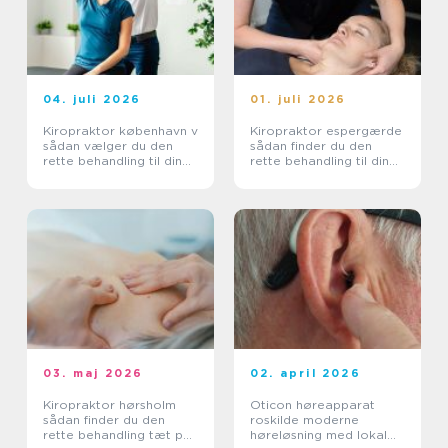
04. juli 2026
01. juli 2026
Kiropraktor københavn v
Kiropraktor espergærde
sådan vælger du den
sådan finder du den
rette behandling til dine
rette behandling til dine
smerter
smerter
03. maj 2026
02. april 2026
Kiropraktor hørsholm
Oticon høreapparat
sådan finder du den
roskilde moderne
rette behandling tæt på
høreløsning med lokal