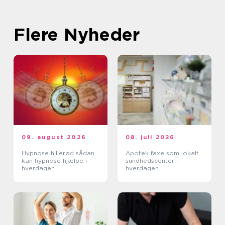
Flere Nyheder
09. august 2026
08. juli 2026
Hypnose hillerød sådan
Apotek faxe som lokalt
kan hypnose hjælpe i
sundhedscenter i
hverdagen
hverdagen