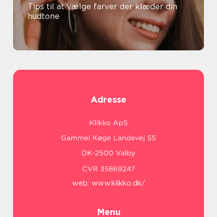
Tips til at vælge farver der klæder din
hudtone
Adresse
web:
www.klikko.dk/
Menu