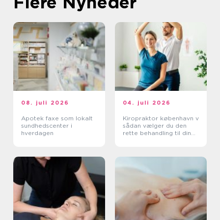
Flere Nyheder
08. juli 2026
04. juli 2026
Apotek faxe som lokalt
Kiropraktor københavn v
sundhedscenter i
sådan vælger du den
hverdagen
rette behandling til dine
smerter