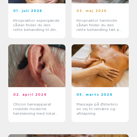
01. juli 2026
03. maj 2026
Kiropraktor espergærde
Kiropraktor hørsholm
sådan finder du den
sådan finder du den
rette behandling til dine
rette behandling tæt på
smerter
dig
02. april 2026
05. marts 2026
Oticon høreapparat
Massage på Østerbro:
roskilde moderne
en vej til velvære og
høreløsning med lokal
afslapning
faglighed