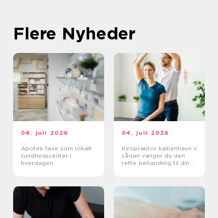
Flere Nyheder
08. juli 2026
04. juli 2026
Apotek faxe som lokalt
Kiropraktor københavn v
sundhedscenter i
sådan vælger du den
hverdagen
rette behandling til dine
smerter