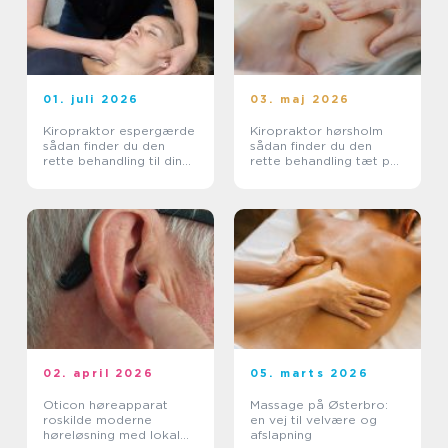
01. juli 2026
03. maj 2026
Kiropraktor espergærde
Kiropraktor hørsholm
sådan finder du den
sådan finder du den
rette behandling til dine
rette behandling tæt på
smerter
dig
02. april 2026
05. marts 2026
Oticon høreapparat
Massage på Østerbro:
roskilde moderne
en vej til velvære og
høreløsning med lokal
afslapning