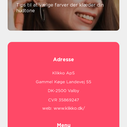
Tips til at vælge farver der klæder din
hudtone
Adresse
web:
www.klikko.dk/
Menu