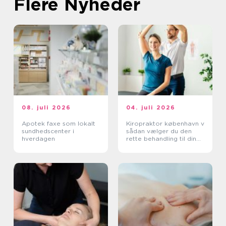
Flere Nyheder
08. juli 2026
04. juli 2026
Apotek faxe som lokalt
Kiropraktor københavn v
sundhedscenter i
sådan vælger du den
hverdagen
rette behandling til dine
smerter