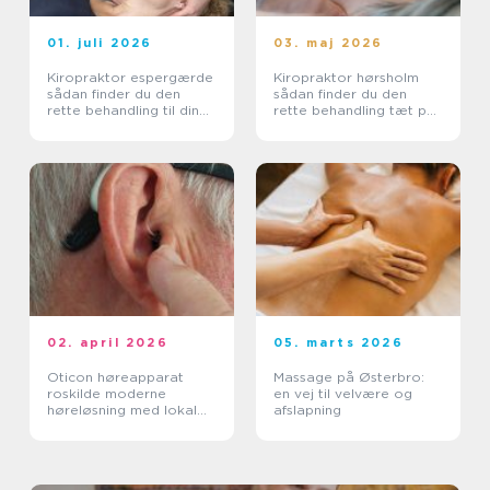
01. juli 2026
03. maj 2026
Kiropraktor espergærde
Kiropraktor hørsholm
sådan finder du den
sådan finder du den
rette behandling til dine
rette behandling tæt på
smerter
dig
02. april 2026
05. marts 2026
Oticon høreapparat
Massage på Østerbro:
roskilde moderne
en vej til velvære og
høreløsning med lokal
afslapning
faglighed