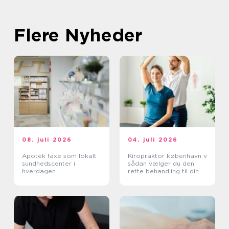
Flere Nyheder
08. juli 2026
04. juli 2026
Apotek faxe som lokalt
Kiropraktor københavn v
sundhedscenter i
sådan vælger du den
hverdagen
rette behandling til dine
smerter