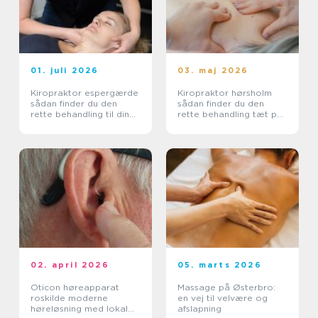
01. juli 2026
03. maj 2026
Kiropraktor espergærde
Kiropraktor hørsholm
sådan finder du den
sådan finder du den
rette behandling til dine
rette behandling tæt på
smerter
dig
02. april 2026
05. marts 2026
Oticon høreapparat
Massage på Østerbro:
roskilde moderne
en vej til velvære og
høreløsning med lokal
afslapning