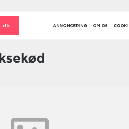
.
dk
ANNONCERING
OM OS
COOKI
oksekød