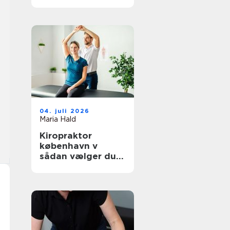
hverdagen
04. juli 2026
Maria Hald
Kiropraktor
københavn v
sådan vælger du
den rette
behandling til dine
smerter