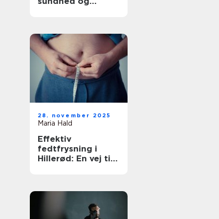
sundhed og
tryghed
28. november 2025
Maria Hald
Effektiv
fedtfrysning i
Hillerød: En vej til
en sundere krop