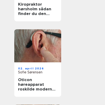
Kiropraktor
hørsholm sådan
finder du den
rette behandling
tæt på dig
02. april 2026
Sofie Sørensen
Oticon
høreapparat
roskilde moderne
høreløsning med
lokal faglighed