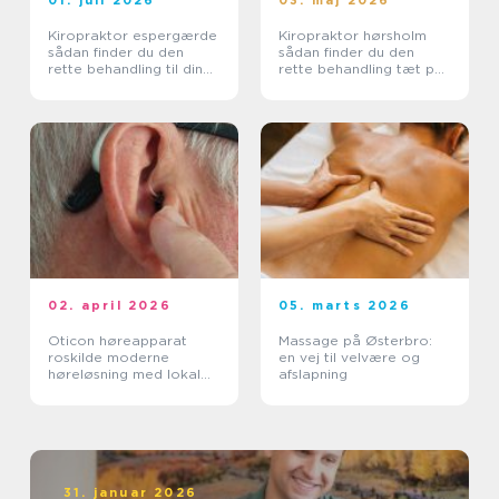
01. juli 2026
03. maj 2026
Kiropraktor espergærde
Kiropraktor hørsholm
sådan finder du den
sådan finder du den
rette behandling til dine
rette behandling tæt på
smerter
dig
02. april 2026
05. marts 2026
Oticon høreapparat
Massage på Østerbro:
roskilde moderne
en vej til velvære og
høreløsning med lokal
afslapning
faglighed
31. januar 2026