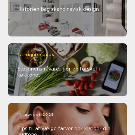
Historien bag skandinavisk design
12. august 2025
Sæsonens råvarer gør en forskel i
køkkenet
11. august 2025
Tips til at vælge farver der klæder din
hudtone