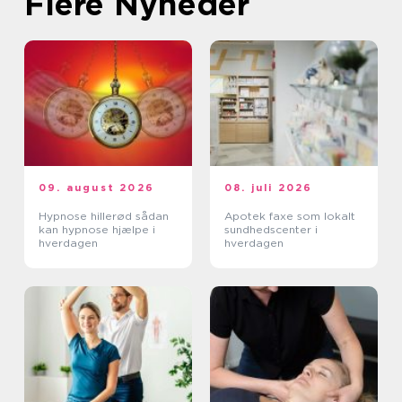
Flere Nyheder
09. august 2026
08. juli 2026
Hypnose hillerød sådan
Apotek faxe som lokalt
kan hypnose hjælpe i
sundhedscenter i
hverdagen
hverdagen