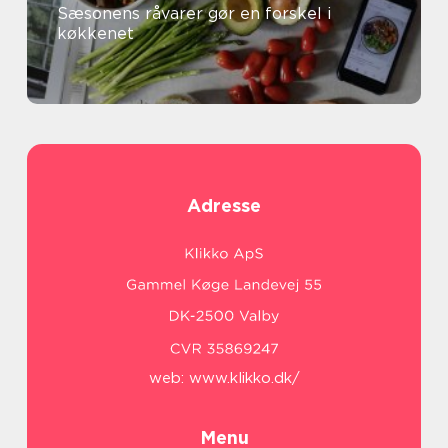
Sæsonens råvarer gør en forskel i
køkkenet
Adresse
web:
www.klikko.dk/
Menu