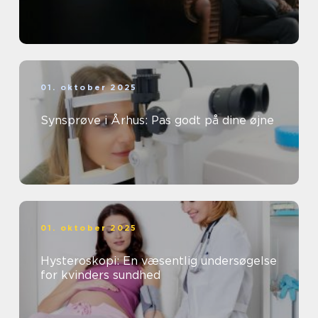
01. oktober 2025
Synsprøve i Århus: Pas godt på dine øjne
01. oktober 2025
Hysteroskopi: En væsentlig undersøgelse
for kvinders sundhed