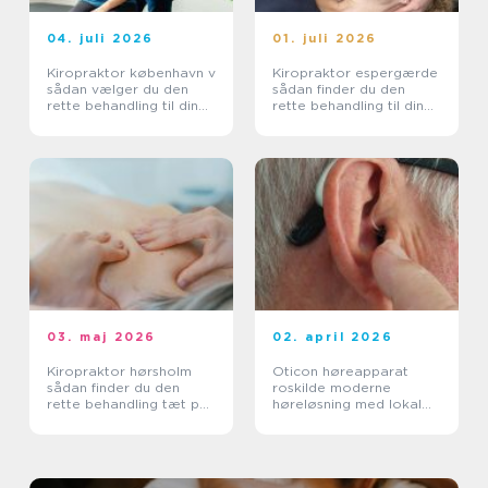
04. juli 2026
01. juli 2026
Kiropraktor københavn v
Kiropraktor espergærde
sådan vælger du den
sådan finder du den
rette behandling til dine
rette behandling til dine
smerter
smerter
03. maj 2026
02. april 2026
Kiropraktor hørsholm
Oticon høreapparat
sådan finder du den
roskilde moderne
rette behandling tæt på
høreløsning med lokal
dig
faglighed