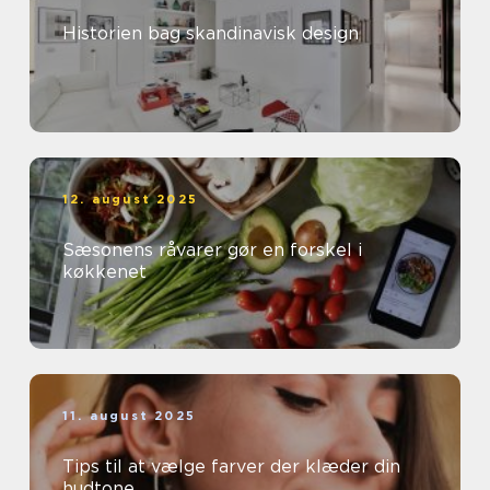
Historien bag skandinavisk design
12. august 2025
Sæsonens råvarer gør en forskel i
køkkenet
11. august 2025
Tips til at vælge farver der klæder din
hudtone