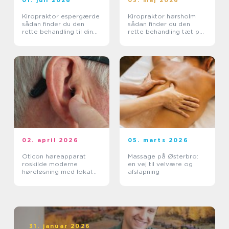
01. juli 2026
03. maj 2026
Kiropraktor espergærde
Kiropraktor hørsholm
sådan finder du den
sådan finder du den
rette behandling til dine
rette behandling tæt på
smerter
dig
02. april 2026
05. marts 2026
Oticon høreapparat
Massage på Østerbro:
roskilde moderne
en vej til velvære og
høreløsning med lokal
afslapning
faglighed
31. januar 2026