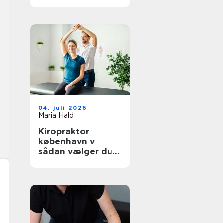
hverdagen
04. juli 2026
Maria Hald
Kiropraktor
københavn v
sådan vælger du
den rette
behandling til dine
smerter