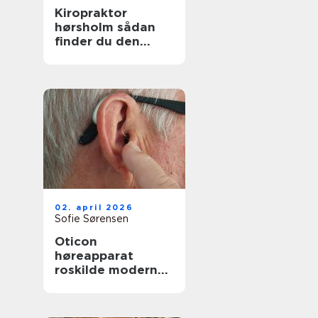
Kiropraktor
hørsholm sådan
finder du den
rette behandling
tæt på dig
02. april 2026
Sofie Sørensen
Oticon
høreapparat
roskilde moderne
høreløsning med
lokal faglighed