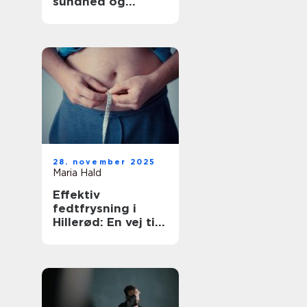
sundhed og
tryghed
28. november 2025
Maria Hald
Effektiv
fedtfrysning i
Hillerød: En vej til
en sundere krop