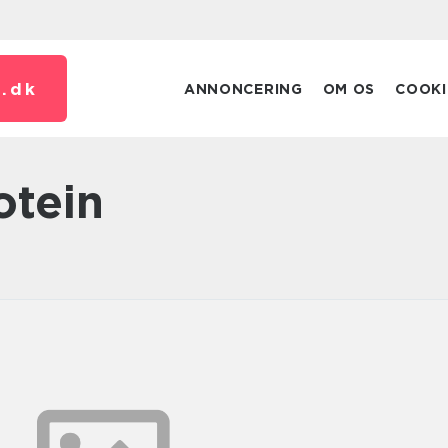
.
dk
ANNONCERING
OM OS
COOKI
rotein