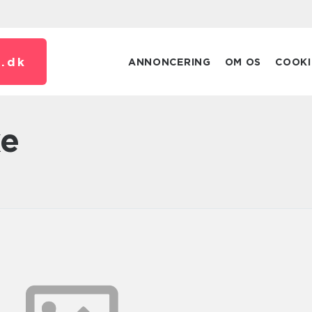
.
dk
ANNONCERING
OM OS
COOKI
xe