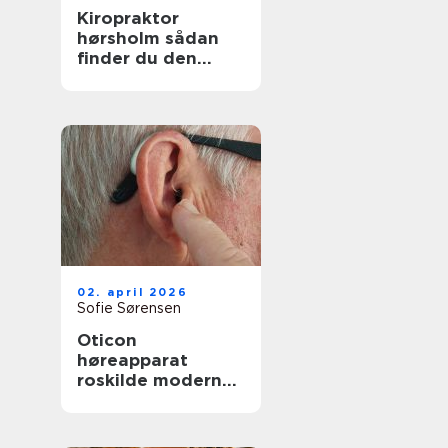
Kiropraktor
hørsholm sådan
finder du den
rette behandling
tæt på dig
02. april 2026
Sofie Sørensen
Oticon
høreapparat
roskilde moderne
høreløsning med
lokal faglighed