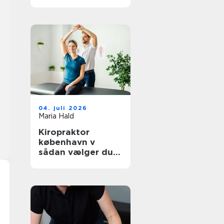
hverdagen
04. juli 2026
Maria Hald
Kiropraktor
københavn v
sådan vælger du
den rette
behandling til dine
smerter