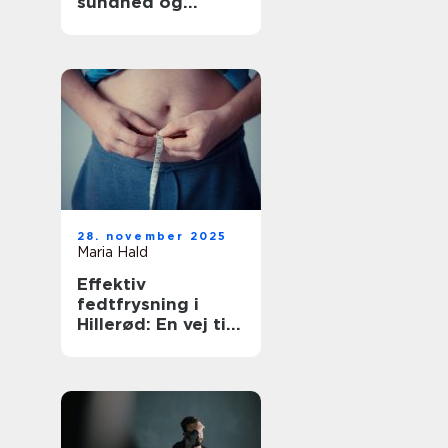
sundhed og
tryghed
28. november 2025
Maria Hald
Effektiv
fedtfrysning i
Hillerød: En vej til
en sundere krop