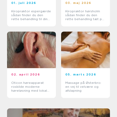
01. juli 2026
03. maj 2026
Kiropraktor espergærde
Kiropraktor hørsholm
sådan finder du den
sådan finder du den
rette behandling til dine
rette behandling tæt på
smerter
dig
02. april 2026
05. marts 2026
Oticon høreapparat
Massage på Østerbro:
roskilde moderne
en vej til velvære og
høreløsning med lokal
afslapning
faglighed