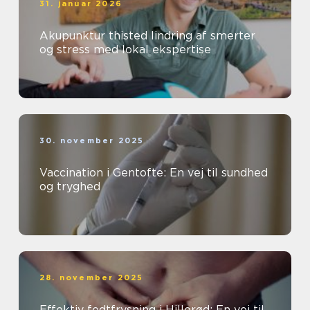
31. januar 2026
Akupunktur thisted lindring af smerter
og stress med lokal ekspertise
30. november 2025
Vaccination i Gentofte: En vej til sundhed
og tryghed
28. november 2025
Effektiv fedtfrysning i Hillerød: En vej til