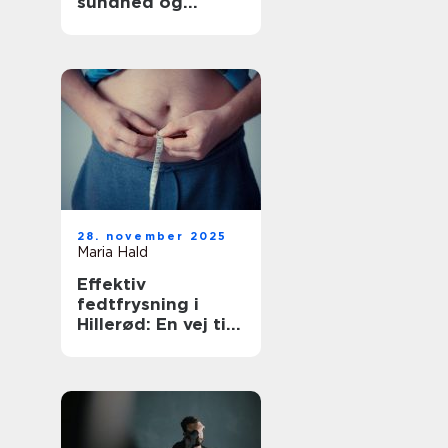
sundhed og
tryghed
28. november 2025
Maria Hald
Effektiv
fedtfrysning i
Hillerød: En vej til
en sundere krop