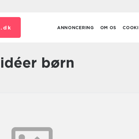
.
dk
ANNONCERING
OM OS
COOKI
 idéer børn