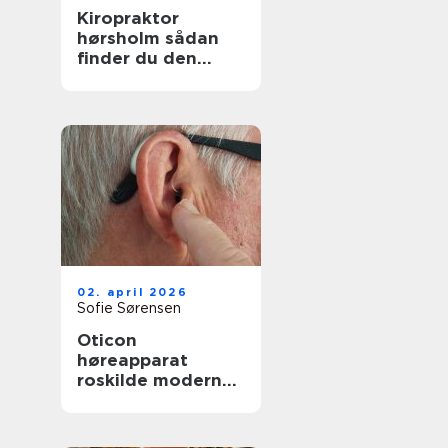
Kiropraktor
hørsholm sådan
finder du den
rette behandling
tæt på dig
02. april 2026
Sofie Sørensen
Oticon
høreapparat
roskilde moderne
høreløsning med
lokal faglighed