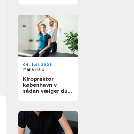
hverdagen
04. juli 2026
Maria Hald
Kiropraktor
københavn v
sådan vælger du
den rette
behandling til dine
smerter