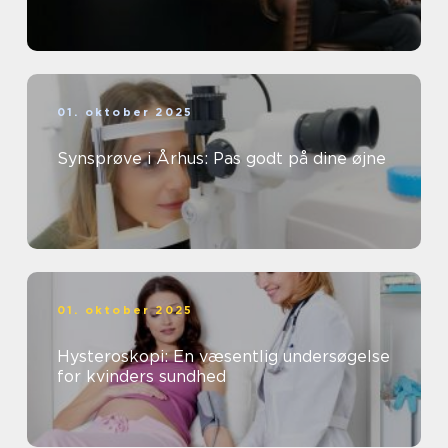
01. oktober 2025
Synsprøve i Århus: Pas godt på dine øjne
01. oktober 2025
Hysteroskopi: En væsentlig undersøgelse
for kvinders sundhed