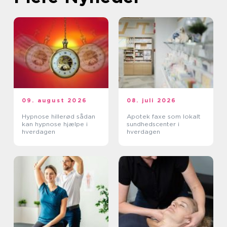
09. august 2026
08. juli 2026
Hypnose hillerød sådan
Apotek faxe som lokalt
kan hypnose hjælpe i
sundhedscenter i
hverdagen
hverdagen