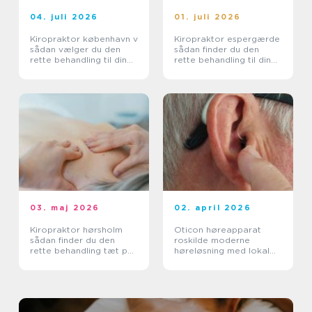
04. juli 2026
01. juli 2026
Kiropraktor københavn v
Kiropraktor espergærde
sådan vælger du den
sådan finder du den
rette behandling til dine
rette behandling til dine
smerter
smerter
03. maj 2026
02. april 2026
Kiropraktor hørsholm
Oticon høreapparat
sådan finder du den
roskilde moderne
rette behandling tæt på
høreløsning med lokal
dig
faglighed