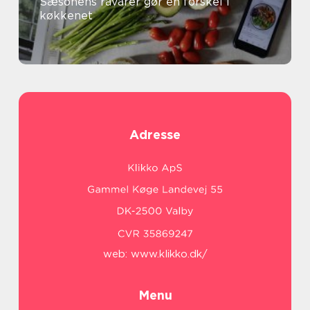
Sæsonens råvarer gør en forskel i
køkkenet
Adresse
web:
www.klikko.dk/
Menu