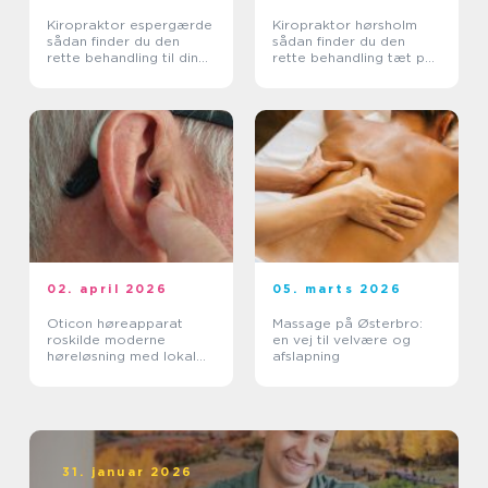
Kiropraktor espergærde
Kiropraktor hørsholm
sådan finder du den
sådan finder du den
rette behandling til dine
rette behandling tæt på
smerter
dig
02. april 2026
05. marts 2026
Oticon høreapparat
Massage på Østerbro:
roskilde moderne
en vej til velvære og
høreløsning med lokal
afslapning
faglighed
31. januar 2026