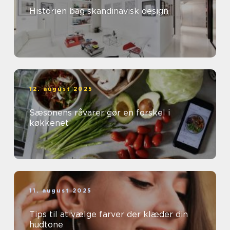
Historien bag skandinavisk design
12. august 2025
Sæsonens råvarer gør en forskel i
køkkenet
11. august 2025
Tips til at vælge farver der klæder din
hudtone