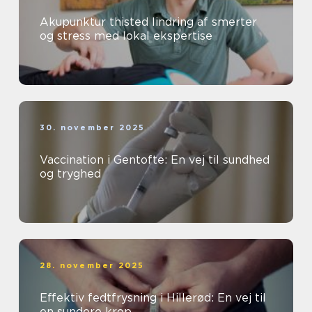
Akupunktur thisted lindring af smerter
og stress med lokal ekspertise
30. november 2025
Vaccination i Gentofte: En vej til sundhed
og tryghed
28. november 2025
Effektiv fedtfrysning i Hillerød: En vej til
en sundere krop