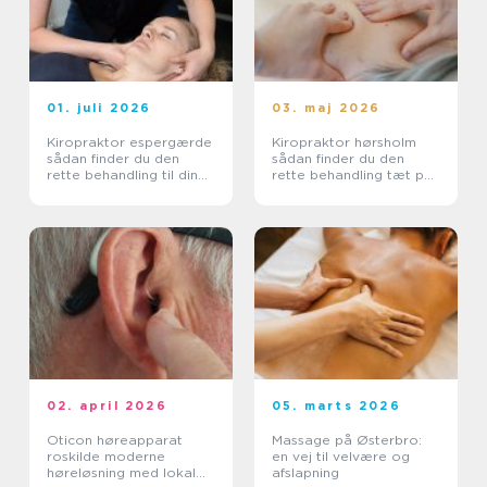
01. juli 2026
03. maj 2026
Kiropraktor espergærde
Kiropraktor hørsholm
sådan finder du den
sådan finder du den
rette behandling til dine
rette behandling tæt på
smerter
dig
02. april 2026
05. marts 2026
Oticon høreapparat
Massage på Østerbro:
roskilde moderne
en vej til velvære og
høreløsning med lokal
afslapning