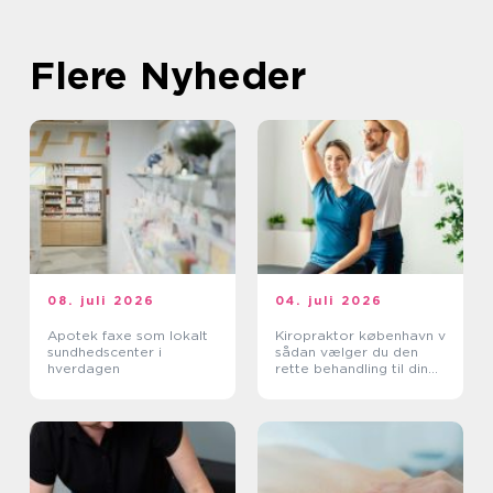
Flere Nyheder
08. juli 2026
04. juli 2026
Apotek faxe som lokalt
Kiropraktor københavn v
sundhedscenter i
sådan vælger du den
hverdagen
rette behandling til dine
smerter