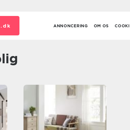
.
dk
ANNONCERING
OM OS
COOKI
lig